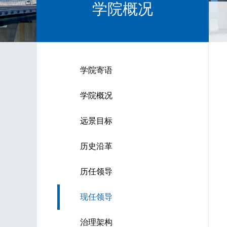
学院概况
学院寄语
学院概况
远景目标
历史沿革
历任领导
现任领导
治理架构