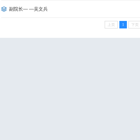
副院长— —吴文兵
上页
1
下页