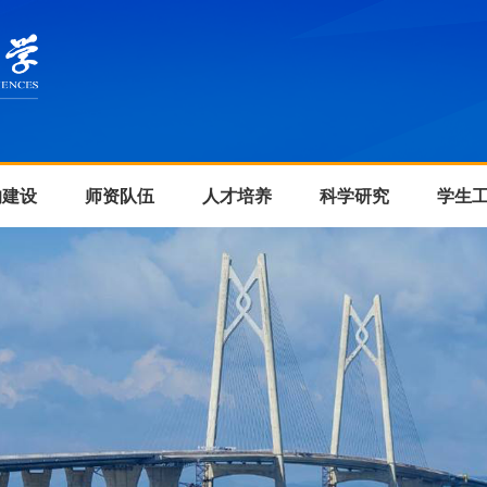
的建设
师资队伍
人才培养
科学研究
学生