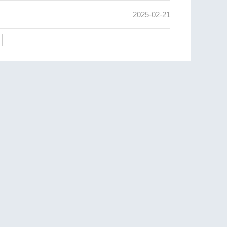
2025-02-21