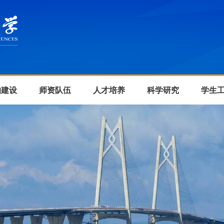
的建设
师资队伍
人才培养
科学研究
学生