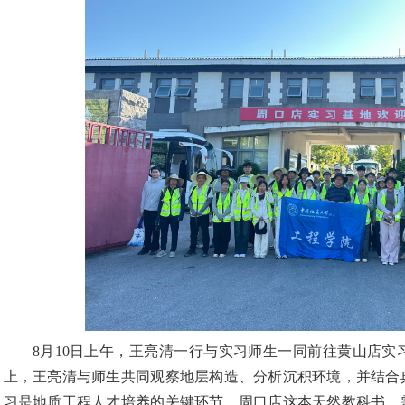
8月10日上午，王亮清一行与实习师生一同前往黄山店
上，王亮清与师生共同观察地层构造、分析沉积环境，并结合
习是地质工程人才培养的关键环节，周口店这本天然教科书，