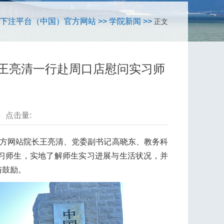
下注平台（中国）官方网站
>>
学院新闻
>>
正文
王亮清一行赴周口店慰问实习师
5
点击量:
）官方网站院长王亮清、党委副书记高晓东、教务科
习师生，实地了解师生实习进展与生活状况，并
与鼓励。