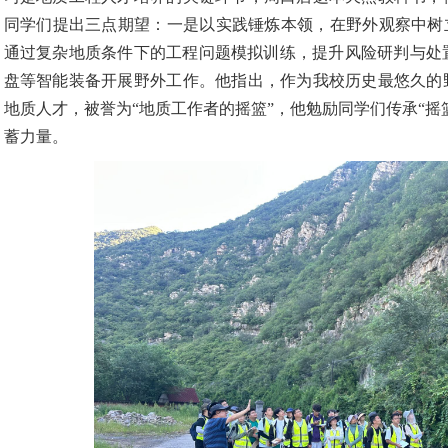
同学们提出三点期望：一是以实践锤炼本领，在野外观察中树
通过复杂地质条件下的工程问题模拟训练，提升风险研判与处
盘等智能装备开展野外工作。他指出，作为我校历史最悠久的
地质人才，被誉为“地质工作者的摇篮”，他勉励同学们传承“摇
蓄力量。