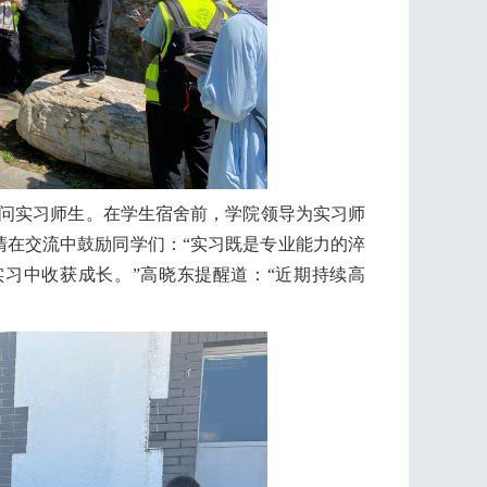
慰问实习师生。在学生宿舍前，学院领导为实习师
清在交流中鼓励同学们：“实习既是专业能力的淬
习中收获成长。”高晓东提醒道：“近期持续高