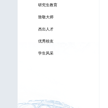
研究生教育
致敬大师
杰出人才
优秀校友
学生风采