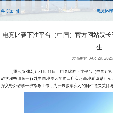
学院新闻
电竞比赛
电竞比赛下注平台（中国）官方网站院长
生
发布时间:Aug 29, 202
（通讯员 张朝）8月9-11日，电竞比赛下注平台（中国
教学秘书谢辉一行赴中国地质大学周口店实习基地看望慰问实
深入野外教学一线指导工作，为开展教学实习的师生送去关怀