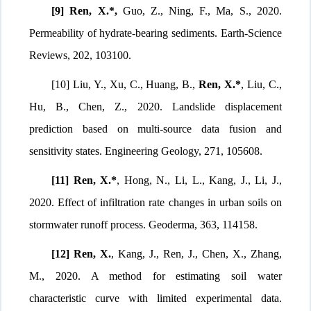
[9]
Ren, X.*,
Guo, Z., Ning, F., Ma, S., 2020.
Permeability of hydrate-bearing sediments. Earth-Science
Reviews, 202, 103100.
[10] Liu, Y., Xu, C., Huang, B.,
Ren, X.*
, Liu, C.,
Hu, B., Chen, Z., 2020. Landslide displacement
prediction based on multi-source data fusion and
sensitivity states. Engineering Geology, 271,
105608.
[11] Ren, X.*
, Hong, N., Li, L., Kang, J., Li, J.,
2020. Effect of infiltration rate changes in urban soils on
stormwater runoff process. Geoderma, 363, 114158.
[12] Ren, X.
, Kang, J., Ren, J., Chen, X., Zhang,
M., 2020. A method for estimating soil water
characteristic curve with limited experimental data.