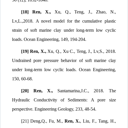
[18]
Ren
, X.,
Xu, Q., Teng, J., Zhao, N.,
Lv,L.,2018. A novel model for the cumulative plastic
strain of soft marine clay under long-term low cyclic
loads. Ocean Engineering, 149, 194-204.
[19] Ren, X.
,
Xu, Q., Xu C., Teng, J., Lv,S., 2018.
Undrained pore pressure behavior of soft marine clay
under long-term low cyclic loads. Ocean Engineering,
150, 60-68.
[20] Ren, X.
,
Santamarina,J.C., 2018. The
Hydraulic Conductivity of Sediments: A pore size
perspective. Engineering Geology, 233, 48-54.
[21] Deng,Q., Fu, M.,
Ren, X.
, Liu, F., Tang, H.,