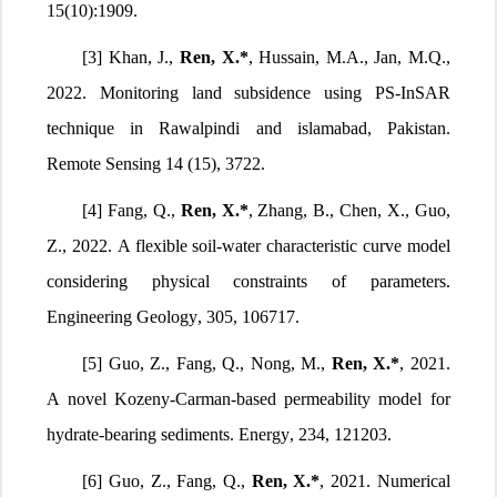
15(10):1909.
[3] Khan, J.,
Ren, X.*
, Hussain, M.A., Jan, M.Q.,
2022.
Monitoring land subsidence using PS-InSAR
technique in Rawalpindi and islamabad, Pakistan
.
Remote Sensing 14 (15), 3722
.
[4] Fang, Q.,
Ren, X.*
, Zhang, B., Chen, X., Guo,
Z., 2022.
A flexible soil-water characteristic curve model
considering physical constraints of parameters
.
Engineering Geology
,
305, 106717
.
[5] Guo, Z., Fang, Q., Nong, M.,
Ren, X.*
, 2021.
A novel Kozeny-Carman-based permeability model for
hydrate-bearing sediments
.
Energy
,
234, 121203
.
[6] Guo, Z., Fang, Q.,
Ren, X.*
, 2021.
Numerical