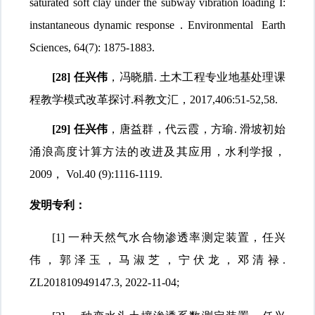
saturated soft clay under the subway vibration loading I:
instantaneous dynamic response
．
Environmental Earth
Sciences, 64(7): 1875-1883.
[28]
任兴伟
，冯晓腊
.
土木工程专业地基处理课
程教学模式改革探讨
.
科教文汇，
2017,406:51-52,58.
[29]
任兴伟
，唐益群，代云霞，方瑜
.
滑坡初始
涌浪高度计算方法的改进及其应用，水利学报，
2009
，
Vol.40 (9):1116-1119.
发明专利：
[1] 一种天然气水合物渗透率测定装置，任兴
伟，郭泽玉，马淑芝，宁伏龙，邓清禄
.
ZL201810949147.3, 2022-11-04;