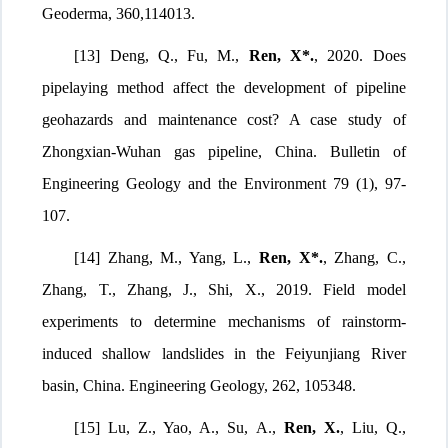
Geoderma, 360,114013.
[13] Deng, Q., Fu, M.,
Ren, X*.
, 2020. Does
pipelaying method affect the development of pipeline
geohazards and maintenance cost? A case study of
Zhongxian-Wuhan gas pipeline, China. Bulletin of
Engineering Geology and the Environment 79 (1), 97-
107.
[14] Zhang, M., Yang, L.,
Ren, X*.
, Zhang, C.,
Zhang, T., Zhang, J., Shi, X., 2019. Field model
experiments to determine mechanisms of rainstorm-
induced shallow landslides in the Feiyunjiang River
basin, China. Engineering Geology, 262, 105348.
[15] Lu, Z., Yao, A., Su, A.,
Ren, X.
, Liu, Q.,