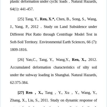
plastic deformation under cyclic loads
．
Natural Hazards,
64(1): 441-457.
[25] Tang,
Y.,
Ren, X.
*,
Chen, B., Song, S., Wang,
J., Yang, P., 2012
．
Study on Land Subsidence under
Different Plot Ratio through Centrifuge Model Test in
Soft-Soil Territory. Environmental Earth Sciences, 66 (7):
1809-1816.
[26] Yan,C., Tang, Y., Wang,Y.,
Ren
, X.,
2012.
Accumulated deformation characteristics of silty soil
under the subway loading in Shanghai. Natural Hazards,
62:375-384.
[27] Ren
，
X.,
Tang
，
Y., Xu
，
Y., Wang, Y.,
Zhang, X., Liu, S., 2011. Study on dynamic response of