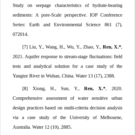
S
tudy on
s
eepage
c
haracteristics of
h
ydrate-
b
earing
s
ediments: A
p
ore-Scale
p
erspective
.
IOP Conference
Series: Earth and Environmental Science 861 (7),
072014
.
[7] Liu,
Y.,
Wang,
H.,
Wu,
Y.,
Zhao,
Y.,
Ren
, X.*
,
2021.
Aquifer response to stream-stage fluctuations: field
tests and analytical solution for a case study of the
Yangtze River in Wuhan, China
.
Water 13 (17), 2388
.
[8] Xiong, H., Sun, Y.,
Ren, X.*
, 2020.
Comprehensive assessment of water sensitive urban
design practices based on multi-criteria decision analysis
via a case study of the University of Melbourne,
Australia
.
Water 12 (10), 2885
.