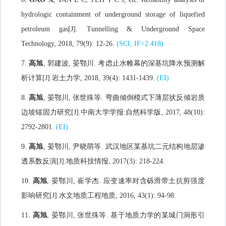
hydrologic containment of underground storage of liquefied
petroleum gas[J].
Tunnelling & Underground Space
Technology
, 2018, 79(9): 12-26.
(SCI, IF=2.418)
7.
高旭
, 郭建波, 晏鄂川. 考虑止水帷幕的深基坑降水预测解
析计算
[J].
岩土力学
, 2018, 39(4): 1431-1439.
(EI)
8.
高旭
, 晏鄂川, 张世殊等. 弯曲倾倒模式下薄层状反倾岩质
边坡锚固力研究
[J].
中南大学学报:自然科学版
, 2017, 48(10):
2792-2801.
(EI)
9.
高旭
, 晏鄂川, 尹晓萌等. 武汉地区某基坑二元结构地层渗
透系数反演
[J].
地质科技情报
, 2017(3): 218-224.
10.
高旭
, 晏鄂川, 崔学杰. 应变速率对含砾滑带土抗剪强度
影响研究
[J].
水文地质工程地质
, 2016, 43(1): 94-98.
11.
高旭
, 晏鄂川, 张世殊等. 基于地质力学的某城门洞形引