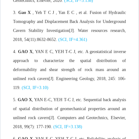
Geotechnics
, Elsevier, 2020.
(SCI, IF=3.138)
3.
Gao X
, Yeh T C J , Yan E C , et al. Fusion of Hydraulic
Tomography and Displacement Back Analysis for Underground
Cavern Stability Investigation[J]. Water resources research,
2018, 54(11):8632-8652.
(SCI, IF=4.361)
4.
GAO X
, YAN E C, YEH T-C J, etc. A geostatistical inverse
approach to characterize the spatial distribution of
deformability and shear strength of rock mass around an
unlined rock cavern[J].
Engineering Geology
, 2018, 245: 106-
119.
(SCI, IF=3.10)
5.
GAO X
, YAN E-C, YEH T-C J, etc. Sequential back analysis
of spatial distribution of geomechanical properties around an
unlined rock cavern[J].
Computers and Geotechnics
, Elsevier,
2018, 99(7): 177-190.
(SCI, IF=3.138)
6.
GAO X
, YAN E C, YEH T C J, etc. Reliability analysis of